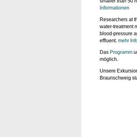
smaller than 50 
Informationen
Researchers at t
water‑treatment m
blood‑pressure a
effluent.
mehr Inf
Das
Programm
un
möglich.
Unsere Exkursion
Braunschweig sta