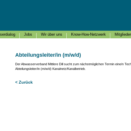
serdialog
Jobs
Wir über uns
Know-How-Netzwerk
Mitglieder
Abteilungsleiter/in (m/w/d)
Der Abwasserverband Mittlere Dill sucht zum nächstmöglichen Termin eine/n Techn
Abteilungsleiter/in (m/w/d) Kanalnetz/Kanalbetrieb.
< Zurück