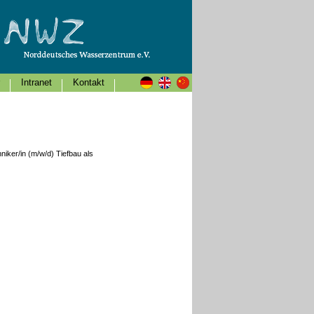
Intranet
Kontakt
iker/in (m/w/d) Tiefbau als