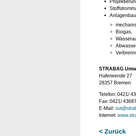
Projektieru
Stoffstrom
Anlagenbau 
mechanis
Biogas,
Wasserau
Abwasse
Verbrenn
STRABAG Umwe
Haferwende 27
28357 Bremen
Telefon: 0421/ 4
Fax: 0421/ 4368
E-Mail:
sut@stra
Internet:
www.str
< Zurück